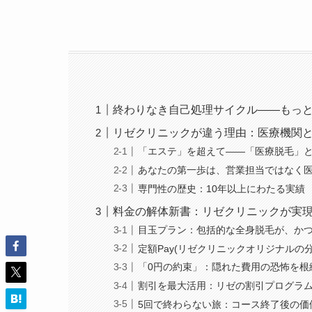
終わりなき自己処理サイクル――もっ
リゼクリニックが違う理由：医療機関
「エステ」を超えて――「医療脱毛」
あなたの第一歩は、営業担当ではなく
専門性の歴史：10年以上にわたる実績
料金の解体新書：リゼクリニックが実
目玉プラン：包括的な全身脱毛が、か
定額Pay(リゼクリニックオリジナルの
「0円の約束」：隠れた費用の恐怖を根
割引を最大活用：リゼの割引プログラ
5回で終わらない旅：コース終了後の価