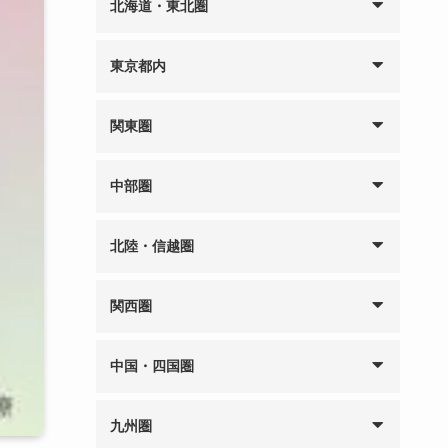
北海道・東北圏
東京都内
関東圏
中部圏
北陸・信越圏
関西圏
中国・四国圏
九州圏