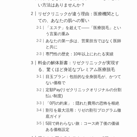
い方法はありませんか？
リゼクリニックが違う理由：医療機関とし
ての、あなたの肌への誓い
「エステ」を超えて――「医療脱毛」とい
う言葉の重み
あなたの第一歩は、営業担当ではなく医師
と共に
専門性の歴史：10年以上にわたる実績
料金の解体新書：リゼクリニックが実現す
る、驚くほど身近なプレミアム医療脱毛
目玉プラン：包括的な全身脱毛が、かつて
ない価格で
定額Pay(リゼクリニックオリジナルの分割
払い制度)
「0円の約束」：隠れた費用の恐怖を根絶
割引を最大活用：リゼの割引プログラム徹
底ガイド
5回で終わらない旅：コース終了後の価値
ある価格設定