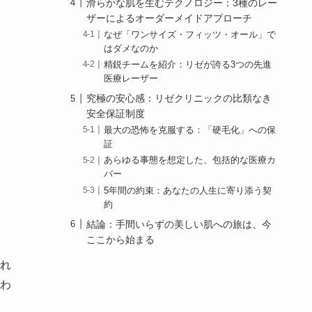
滑らかな肌を生むテクノロジー：3種のレー
ザーによるオーダーメイドアプローチ
なぜ「ワンサイズ・フィッツ・オール」で
はダメなのか
精鋭チームを紹介：リゼが誇る3つの先進
医療レーザー
究極の安心感：リゼクリニックの比類なき
安全保証制度
最大の恐怖を克服する：「硬毛化」への保
証
あらゆる事態を想定した、包括的な医療カ
バー
5年間の約束：あなたの人生に寄り添う契
約
結論：手間いらずの美しい肌への旅は、今
ここから始まる
れ
わ