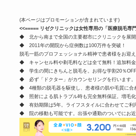
(本ページはプロモーションが含まれています)
<<===== リゼクリニックは女性専用の「医療脱毛専門
◆ 北から南まで全国の主要都市にクリニックを展開中！
◆ 2011年の開院から症例数は100万件を突破！
脱毛一筋のプロフェッショナル精神で患者様をお迎え
◆ キャンセル料や剃毛料などは全て無料！追加料金
◆ 学生の間にきちんと脱毛を。お得な学割20％OF
◆ 必ず「ドクター」がカウンセリングを行います。
◆ 4種類の脱毛器を駆使し、患者様の肌や毛質に合
◆ 照射による肌トラブル時も完全無料保証。増毛化
◆ 有効期限は5年。ライフスタイルに合わせてご利
◆ 院の移動も可能です。出張や通勤のついでにお近