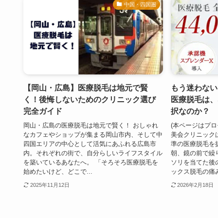
中国・四国圏
【岡山・広島】医療脱毛は地元で賢
もう迷わない
く！後悔しないためのクリニック選び
医療脱毛は、
完全ガイド
択なのか？
岡山・広島の医療脱毛は地元で賢く！ おしゃれ
(本ページはプロ
なカフェやショップが集まる岡山市内、そして中
美会クリニック
四国エリアの中心として活気にあふれる広島市
準の医療脱毛を
内。それぞれの街で、自分らしいライフスタイル
朝、鏡の前で繰
を築いているあなたへ。 「そろそろ医療脱毛を
ソリを当てた後
始めたいけど、どこで...
ックス脱毛の痛み、
2025年11月12日
2026年2月18日