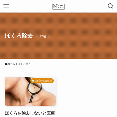
ほくろ除去
– tag –
ホーム
ほくろ除去
脱毛の基礎知識
ほくろを除去しないと医療