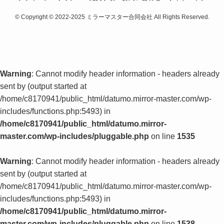
©
Copyright © 2022-2025 ミラーマスター合同会社 All Rights Reserved.
Warning
: Cannot modify header information - headers already
sent by (output started at
/home/c8170941/public_html/datumo.mirror-master.com/wp-
includes/functions.php:5493) in
/home/c8170941/public_html/datumo.mirror-
master.com/wp-includes/pluggable.php
on line
1535
Warning
: Cannot modify header information - headers already
sent by (output started at
/home/c8170941/public_html/datumo.mirror-master.com/wp-
includes/functions.php:5493) in
/home/c8170941/public_html/datumo.mirror-
master.com/wp-includes/pluggable.php
on line
1538